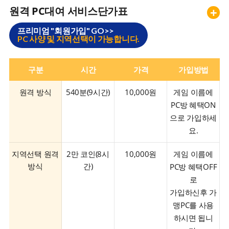
원격 PC대여 서비스단가표
+
프리미엄 "회원가입" GO>>
PC 사양 및 지역선택이 가능합니다.
구분
시간
가격
가입방법
원격 방식
540분(9시간)
10,000원
게임 이름에
PC방 혜택ON
으로 가입하세
요.
지역선택 원격
2만 코인(8시
10,000원
게임 이름에
방식
간)
PC방 혜택OFF
로
가입하신후 가
맹PC를 사용
하시면 됩니