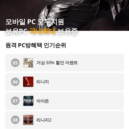
메이플스토리
02
모바일 PC 모두지원
로스트아크
03
보유PC
국내최대
보유중
라그나로크 30% 할인 이벤트
04
원격 PC방혜택 인기순위
거상 30% 할인 이벤트
05
리니지
06
아이온
07
리니지2
08