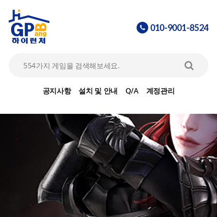
010-9001-8524
아이온
07
공지사항
설치 및 안내
Q/A
계정관리
리니지2
08
라그나로크 30% 할인 이벤트
09
바람의나라
10
FC온라인
01