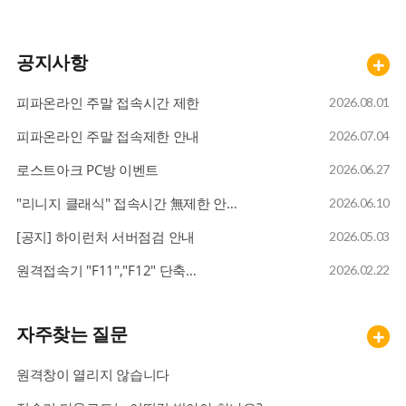
라그나로크 30% 할인 이벤트
09
공지사항
+
바람의나라
10
피파온라인 주말 접속시간 제한
2026.08.01
피파온라인 주말 접속제한 안내
2026.07.04
FC온라인
01
로스트아크 PC방 이벤트
2026.06.27
"리니지 클래식" 접속시간 無제한 안…
2026.06.10
메이플스토리
02
[공지] 하이런처 서버점검 안내
2026.05.03
원격접속기 "F11","F12" 단축…
2026.02.22
로스트아크
03
자주찾는 질문
+
라그나로크 30% 할인 이벤트
04
원격창이 열리지 않습니다