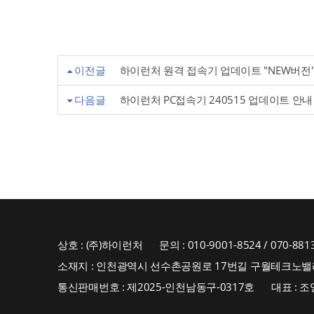
이전글
하이런처 원격 접속기 업데이트 "NEW버전" 
다음글
하이런처 PC접속기 240515 업데이트 안내
상호 : (주)하이런처
문의 : 010-9001-8524 / 070-881
소재지 : 인천광역시 선수촌공원로 17번길 구월테크노밸리
통신판매번호 : 제2025-인천남동구-0317호
대표 : 