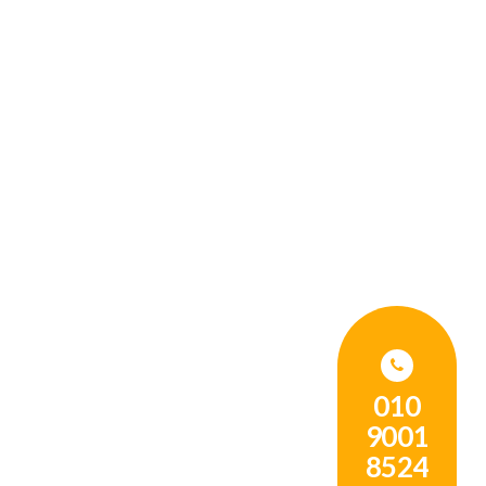
010
9001
8524