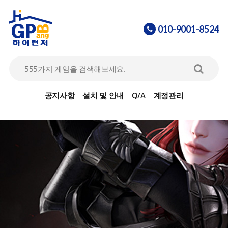
010-9001-8524
아이온
07
공지사항
설치 및 안내
Q/A
계정관리
리니지2
08
라그나로크 30% 할인 이벤트
09
바람의나라
10
FC온라인
01