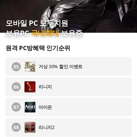
메이플스토리
02
모바일 PC 모두지원
로스트아크
03
보유PC
국내최대
보유중
라그나로크 30% 할인 이벤트
04
원격 PC방혜택 인기순위
거상 30% 할인 이벤트
05
리니지
06
아이온
07
리니지2
08