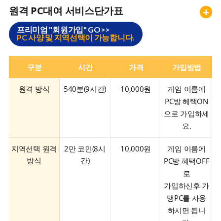
원격 PC대여 서비스단가표
+
프리미엄 "회원가입" GO>>
PC 사양 및 지역선택이 가능합니다.
구분
시간
가격
가입방법
원격 방식
540분(9시간)
10,000원
게임 이름에
PC방 혜택ON
으로 가입하세
요.
지역선택 원격
2만 코인(8시
10,000원
게임 이름에
방식
간)
PC방 혜택OFF
로
가입하신후 가
맹PC를 사용
하시면 됩니