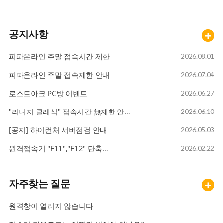
라그나로크 30% 할인 이벤트
09
공지사항
+
바람의나라
10
피파온라인 주말 접속시간 제한
2026.08.01
피파온라인 주말 접속제한 안내
2026.07.04
FC온라인
01
로스트아크 PC방 이벤트
2026.06.27
"리니지 클래식" 접속시간 無제한 안…
2026.06.10
메이플스토리
02
[공지] 하이런처 서버점검 안내
2026.05.03
원격접속기 "F11","F12" 단축…
2026.02.22
로스트아크
03
자주찾는 질문
+
라그나로크 30% 할인 이벤트
04
원격창이 열리지 않습니다